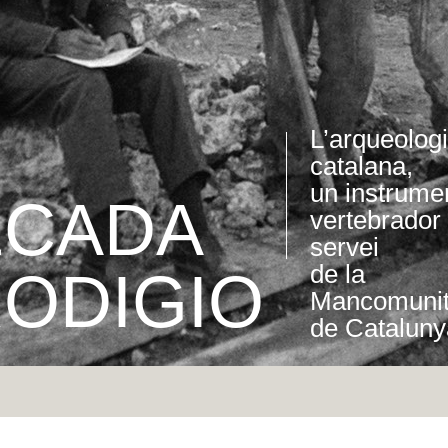
L’arqueolog
catalana,
un instrume
ÈCADA
vertebrador 
servei
de la
ODIGIO
Mancomunit
de Cataluny