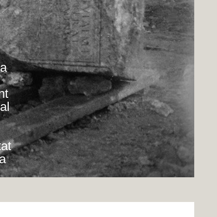
ia
nt
al
at
a