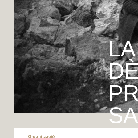
LA
D
PR
SA
Organització