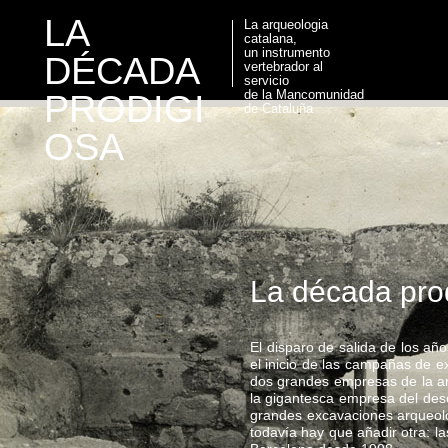
LA
La arqueologia
catalana,
un instrumento
DÉCADA
vertebrador al
servicio
de la Mancomunidad
PRODIGI
de Cataluña
OSA
La década prod
El disparo de salida de los añ
el inicio de las campañas de e
dos grandes empresas de la arq
la gigantesca empresa del descu
grandes excavaciones arqueológ
todavía hay que añadir otra: l