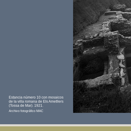
Estancia número 10 con mosaicos
de la villa romana de Els Ametllers
(Tossa de Mar). 1921.
Archivo fotográfico MAC