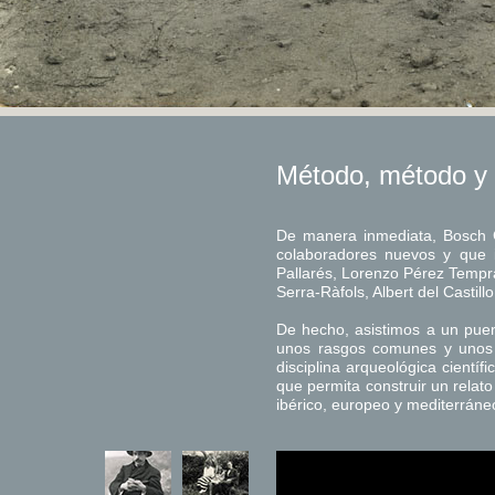
Método, método y
De manera inmediata, Bosch 
colaboradores nuevos y que i
Pallarés, Lorenzo Pérez Tempra
Serra-Ràfols, Albert del Castillo
De hecho, asistimos a un puen
unos rasgos comunes y unos m
disciplina arqueológica cient
que permita construir un relato 
ibérico, europeo y mediterráne